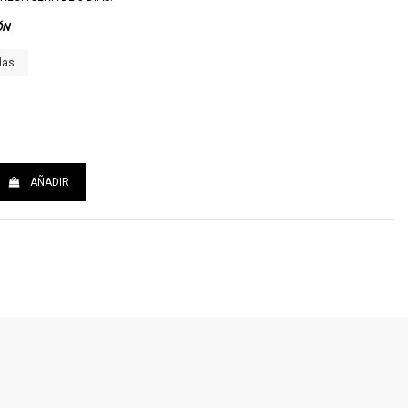
ÓN
las
AÑADIR