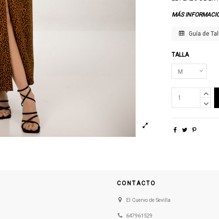
MÁS INFORMACI
Guía de Tal
TALLA
CONTACTO
El Cuervo de Sevilla
647961529