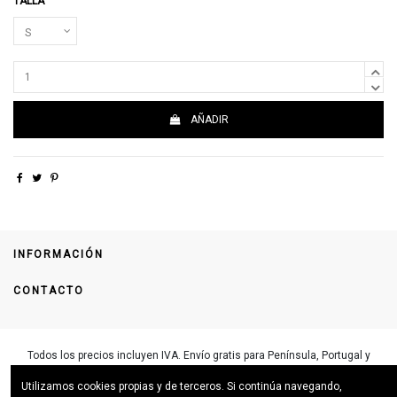
TALLA
AÑADIR
INFORMACIÓN
CONTACTO
Todos los precios incluyen IVA. Envío gratis
para Península, Portugal y
Baleares. Para envíos a otros destinos escríbenos a
Utilizamos cookies propias y de terceros. Si continúa navegando,